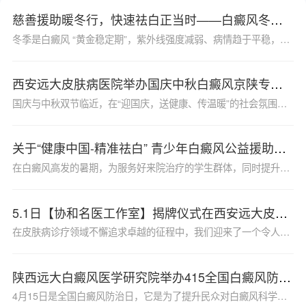
慈善援助暖冬行，快速祛白正当时——白癜风冬季复色工程启动
冬季是白癜风 “黄金稳定期”，紫外线强度减弱、病情趋于平稳，更利于精准快速复色。我院与陕西省慈善协会与多位北京权威名医，共同启动2025年度白癜风冬季复色工程活动，以“精准检测、快速祛白、公益援助”为核心，助力患者抓住冬治良机，高效回归健康肤色。
西安远大皮肤病医院举办国庆中秋白癜风京陕专家联合会诊+援助活动
国庆与中秋双节临近，在“迎国庆，送健康、传温暖”的社会氛围中，为切实回应白癜风患者的诊疗需求，降低患者的就医负担，西安远大中医皮肤病医院特联合陕西省慈善协会发起“白癜风慈善公益行”活动。
关于“健康中国-精准祛白” 青少年白癜风公益援助活动的通知
在白癜风高发的暑期，为服务好来院治疗的学生群体，同时提升青少年白癜风在医院治疗满意度与疗效。我院计划暑期举办“健康中国-精准祛白”青少年白癜风公益援助活动，现将相关情况通知如下：
5.1日【协和名医工作室】揭牌仪式在西安远大皮肤病医院圆满完成！
在皮肤病诊疗领域不懈追求卓越的征程中，我们迎来了一个令人振奋的消息：北京协和医院谢勇教授名医工作室于2025年5月1日在西安远大皮肤病医院正式成立！这一里程碑式的举措，不仅标志着西安远大皮肤病医院在提升医疗服务水平、推动学科发展方面迈出了关键一步，更为广大皮肤病患者带来了新的希望与福音。
陕西远大白癜风医学研究院举办415全国白癜风防治日活动进行中
4月15日是全国白癜风防治日，它是为了提升民众对白癜风科学认知而设立的。让多维预防守护生活光彩，用对症治疗见证复色旅程。我们作为陕西省唯一的省级白癜风研究院，成立11年以来，帮助众多疑难白癜风患者成功复色，推动了西北地区白癜风领域的发展和进步。