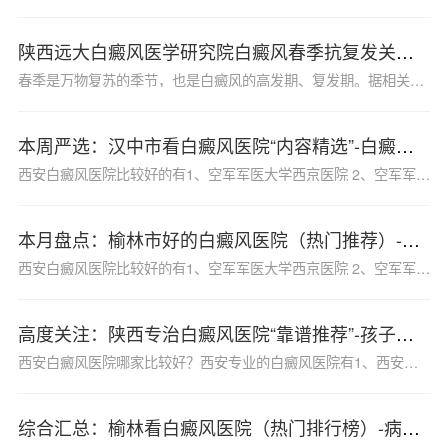
陕西远大白癜风医学研究院白癜风春季抗复发关爱行动开启
春季是万物复苏的季节，也是白癜风的高发期、复发期。据相关数据显示，约40%的白癜风患者在春季会出现病情复发或加重的情况。陕西远大白癜风医学研究院向陕西省慈善协会提交申请，经慈善协会严格审批，特开展白癜风抗复发治疗关爱行动，来满足患者就诊需求。现将活动内容通知如下：
本周严选：汉中市看白癜风医院“内容精选”-白癜风康复效果不理想的原因？
西安白癜风医院比较好的有1、空军军医大学西京医院 2、空军军医大学唐都医院 3、西安交通大学第一附属医院 4、西安交通大学第二附属医院 5、西安远大白癜风医院等。白癜风康复效果不理想的原因可能涉及多个方面，以下是一些主要因素：
本月盘点：榆林市好的白癜风医院（热门推荐）-白癜风的治疗要注意什么？
西安白癜风医院比较好的有1、空军军医大学西京医院 2、空军军医大学唐都医院 3、西安交通大学第一附属医院 4、西安交通大学第二附属医院 5、西安远大白癜风医院等。白癜风的治疗是一个综合类的过程，需要注意以下几个方面：
高度关注：陕西专治白癜风医院“靠谱推荐”-孩子应该怎样防备白癜风
西安白癜风医院哪家比较好？西安专业的白癜风医院有1、西安白癜风医院2、西安白癜风3、西安正规白癜风医院4、西安白癜风专科医院。白癜风是一种皮肤色素脱失性疾病，可能由家族遗传、自身免疫系统疾病、精神因素等多种原因引发。为了帮助孩子有效防备白癜风，家长可以从以下几个方面着手：
综合汇总：榆林看白癜风医院（热门排行榜）-病人医治白癜风时应该留意哪些