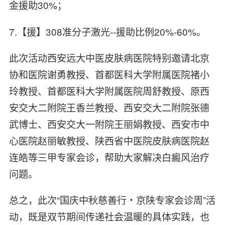
金援助30%；
7.【援】308准分子激光--援助比例20%-60%。
此次活动西安远大中医皮肤病医院特别邀请北京
协和医院谢勇教授、首都医科大学附属医院褚小
玲教授、首都医科大学附属医院周舒教授、原西
安交大二附院王香兰教授、西安交大二附院张德
武博士、西安交大一附院王丽娟教授、西安市中
心医院赵丽敏教授、陕西省中医院皮肤病医院赵
连皓等三甲专家会诊，帮助大家解决白癜风治疗
问题。
总之，此次“国庆中秋慈善行・京陕专家会诊周”活
动，既是双节期间传递社会温暖的具体实践，也