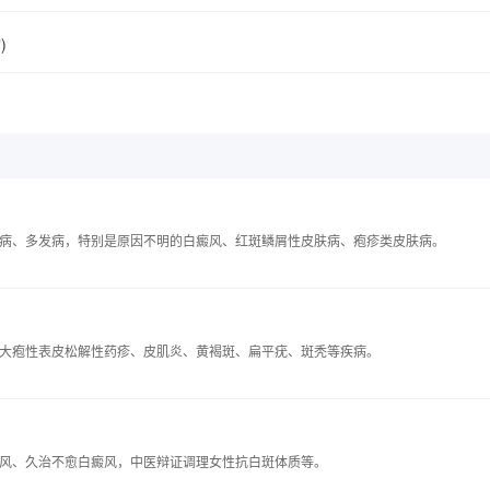
)
病、多发病，特别是原因不明的白癜风、红斑鳞屑性皮肤病、疱疹类皮肤病。
大疱性表皮松解性药疹、皮肌炎、黄褐斑、扁平疣、斑秃等疾病。
风、久治不愈白癜风，中医辩证调理女性抗白斑体质等。