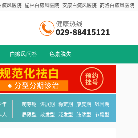
白癜风医院
榆林白癜风医院
安康白癜风医院
商洛白癜风医院
备
白癜风问答
色素脱失
少年
萌芽期
进展期
稳定期
康复期
巩固期
年人
局限型
散发型
泛发型
肢端型
节段型