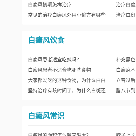
白癜风初期怎样治疗
治疗白癜
常见的治疗白癜风外用小偏方有哪些
治疗白斑
白癜风饮食
白癜风患者适宜吃辣吗？
补充黑色
白癜风患者不适合吃哪些食物
白癫疯不
大家都爱吃的这种食物，为什么白白
立春过后
不能吃？
坚持治疗有段时间了，为什么白斑还
发！
腊八节到
会出现扩散？
腊八粥吗
白癜风常识
白癜风的面积怎么越来越大？
脖子上长