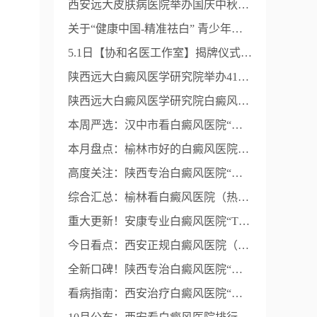
西安远大皮肤病医院举办国庆中秋白癜风京陕专家联合会诊+援助活动
关于“健康中国-精准祛白” 青少年白癜风公益援助活动的通知
5.1日【协和名医工作室】揭牌仪式在西安远大皮肤病医院圆满完成！
陕西远大白癜风医学研究院举办415全国白癜风防治日活动进行中
陕西远大白癜风医学研究院白癜风春季抗复发关爱行动开启
本周严选：汉中市看白癜风医院“内容精选”-白癜风康复效果不理想的原因？
本月盘点：榆林市好的白癜风医院（热门推荐）-白癜风的治疗要注意什么？
高度关注：陕西专治白癜风医院“靠谱推荐”-孩子应该怎样防备白癜风
综合汇总：榆林看白癜风医院（热门排行榜）-病人医治白癜风时应该留意哪些
重大更新！安康专业白癜风医院“TOP3公布”-要怎么防备白癜风呈现
今日看点：西安正规白癜风医院（前三排名）-白癜风患者应该怎么正确饮食
全新口碑！陕西专治白癜风医院“榜单更新”-陕西看白癜风医院“本月排行榜”
看病指南：西安治疗白癜风医院“排名靠前”-为何不主张白癜风患者喝酒