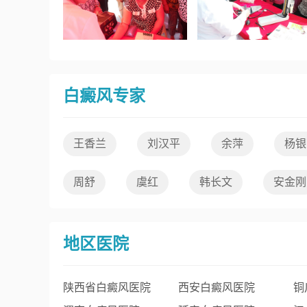
白癜风专家
王香兰
刘汉平
余萍
杨银
周舒
虞红
韩长文
安金刚
地区医院
陕西省白癜风医院
西安白癜风医院
铜