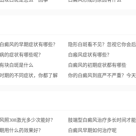
白癜风的早期症状有哪些？
隐形白斑看不见？忽视它你会后
病的症状有哪些呢？
的！
白瘢风症状有哪些？
有块白斑是什么
白癜风的初期症状都有哪些
时期的不同症状，你都了解
你的白癜风到底严不严重？今天
这样来评估！
风照308激光多少次能好？
肢端型白癜风治疗多长时间才能
期用什么药效果好？
白癜风早期如何治疗呢