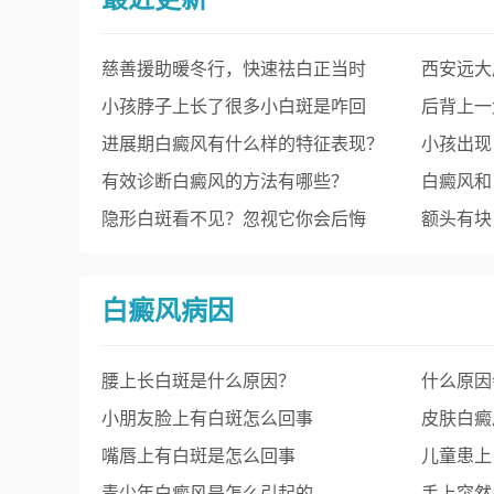
慈善援助暖冬行，快速祛白正当时
西安远大
——白癜风冬季复色工程启动
小孩脖子上长了很多小白斑是咋回
癜风京陕
后背上一
事？
进展期白癜风有什么样的特征表现？
小孩出现
能不能治好？
有效诊断白癜风的方法有哪些？
白癜风和
隐形白斑看不见？忽视它你会后悔
额头有块
的！
风症状图
白癜风病因
腰上长白斑是什么原因？
什么原因
小朋友脸上有白斑怎么回事
皮肤白癜
嘴唇上有白斑是怎么回事
儿童患上
青少年白癜风是怎么引起的
手上突然