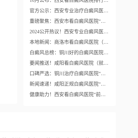
10月公布：西安看白癜风医院排行榜“更新”-白斑的前期症状是什么
官方公示：西安专业治疗白癜风医院“总榜揭晓”-西安看白癜风医院“综合推荐”
重磅聚焦：西安市看白癜风医院“精选发表”-西安正规白癜风医院（公开透露）
2024公开热议！西安专业白癜风医院“排名更新”-西安治疗白癜风医院“前三名”
本地新闻：商洛市看白癜风医院（公开透明）-白癜风分期标准是什么？
白癜风总榜：铜川好的白癜风医院“五强名单”-白癜风初现时需要注意什么？
要闻推送！咸阳看白癜风医院（就诊指南）-哪些因素会导致白癜风好转效果不理想
口碑严选：铜川治疗白癜风医院“热榜刷新”-男性患上白癜风后如何治疗好
新闻速递！咸阳正规白癜风医院“具体名单”-如何缓解白癜风带来的精神压力
健康助力！西安看白癜风医院“前三强公布”-怎样判断白癜风有好转迹象