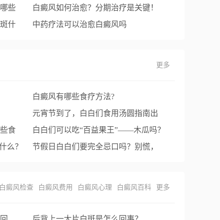
哪些
行吗
白癜风如何治愈？分期治疗是关键！
斑什
中药疗法可以治愈白癜风吗
更多
白癜风有哪些食疗方法?
元宵节到了，白白们食用汤圆指南出
些食
炉！
白白们可以吃“百益果王”——木瓜吗？
是什么？
节假日白白们要完全忌口吗？别慌，
这几类食物可以放心吃！
白癜风检查
白癜风费用
白癜风心理
白癜风百科
更多
回
后背上一大片白斑是怎么回事？