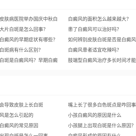
皮肤病医院举办国庆中秋白
白癜风的面积怎么越来越大？
专家联合会诊+援助活动
大片白斑是怎么回事？
患了白癜风可以治好吗？
白癜风的早期症状有哪些？
如何辨别皮肤白斑是否是白癜风
白斑病有什么区别？
白癜风患者适宜吃辣吗？
白斑是白癜风吗？早期白癜
肢端型白癜风治疗多长时间才能
片
会导致皮肤上长白斑
嘴上长了很多白色斑点是咋回事
风是怎么引起的
小孩白癜风的原因是什么
白癜风的常见原因
小孩腿上出现白斑是什么原因？
出现白斑是怎么一回事
白癜风形成的原因有什么