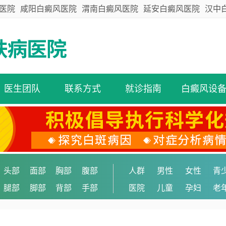
医院
咸阳白癜风医院
渭南白癜风医院
延安白癜风医院
汉中
医生团队
联系方式
就诊指南
白癜风设
头部
面部
胸部
腹部
人群
男性
女性
青
腿部
脚部
背部
手部
医院
儿童
孕妇
老