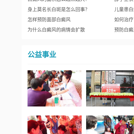
身上莫名长白斑是怎么回事？
事？
儿童患白
怎样预防面部白癜风
如何治疗
为什么白癜风的病情会扩散
预防白癜
公益事业