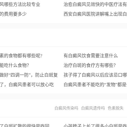
风哪些方法比较专业
治愈白癜风见效快的中医疗法有
的费用要多少
西安白癜风医院讲解嘴上出现白
么原因?
素的食物都有哪些呢?
有白癜风饮食需要注意什么
能吃什么食物？
治疗白斑的食疗方有哪些？
做好“四调一防”，防止白斑复
孩子得了白癜风以后应该忌口哪
了，白癜风患者可以放心吃
物？
白癜风患者不能吃的“发物”都
？
白癜风传染吗
白癜风遗传吗
色素脱失
了白斑扩散的很快是咋回
小孩脖子上长了很多小白斑是咋