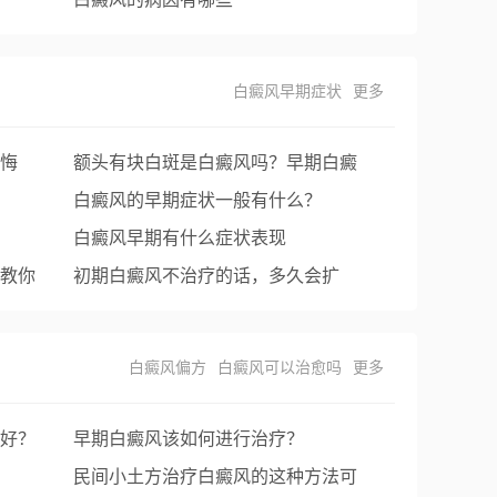
白癜风早期症状
更多
悔
额头有块白斑是白癜风吗？早期白癜
风症状图片
白癜风的早期症状一般有什么？
白癜风早期有什么症状表现
教你
初期白癜风不治疗的话，多久会扩
散？
白癜风偏方
白癜风可以治愈吗
更多
好？
早期白癜风该如何进行治疗？
民间小土方治疗白癜风的这种方法可