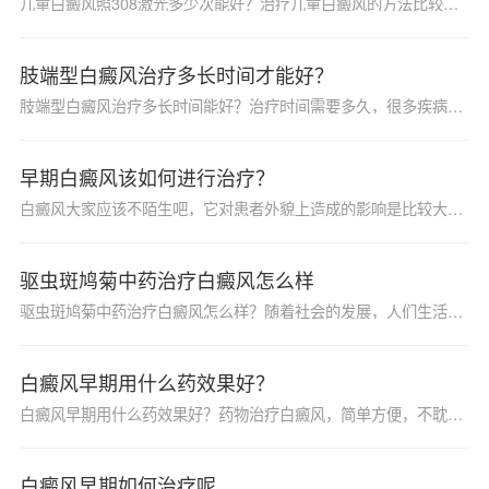
儿童白癜风照308激光多少次能好？治疗儿童白癜风的方法比较有限，在有限的几个治疗方法中，308激光就属于其中一种比较常用的方法。很多家长都希望孩子尽快恢复正常的肤色，所以对于308激光的治疗速度是比较关心的。那么，儿童白癜风照308激光多少次能好呢？
肢端型白癜风治疗多长时间才能好？
肢端型白癜风治疗多长时间能好？治疗时间需要多久，很多疾病患者都想知道，白癜风是常见多发的皮肤疾病，影响美观，影响心理，危害大，及时治好是很重要的，所以，白癜风患者很多都想了解白癜风治疗所需的时间，那么，肢端型白癜风治疗多长时间能好？
早期白癜风该如何进行治疗？
白癜风大家应该不陌生吧，它对患者外貌上造成的影响是比较大的，因此也被称之为损美性皮肤病。另外白癜风还具有顽固、易复发的特点，使患者朋友们不胜其扰。其实如果在白癜风早期就能够正确的进行治疗，还是能够很好的控制住这种疾病的。那么，早期白癜风该如何进行治疗呢？接下来小编就给大家详细的来做个介绍。
驱虫斑鸠菊中药治疗白癜风怎么样
驱虫斑鸠菊中药治疗白癜风怎么样？随着社会的发展，人们生活压力的增加，白癜风这种皮肤病疾病趁虚而入，危害着患者的身心健康。大家在日常如果发现该疾病的症状时，还需尽早就医治疗。目前治疗白癜风的中药有很多，其中驱虫斑鸠菊中药治疗白癜风效果明显，受到很多患者的青睐。为了便于大家了解，下面就为大家做下详细的介绍。
白癜风早期用什么药效果好？
白癜风早期用什么药效果好？药物治疗白癜风，简单方便，不耽误患者的正常学习、工作和生活。所以大多数的白癜风患者都愿意选择这样的方法来治疗白癜风。可是，并不是所有的药物都可以治好患者的白癜风的，在选择药物的问题上患者一定要做到慎重。那么，白癜风早期用什么药效果好呢？
白癜风早期如何治疗呢