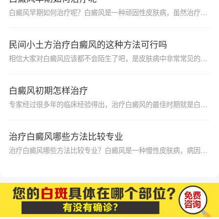
白癜风早期如何治疗呢？白癜风是一种顽固性皮肤病，虽然治疗过程比较长，但如果早发现早治疗，治愈的很容易的，因为早期的白斑比较少面积小，颜色也比较浅，所以治疗起来是比较容易的，那白癜风早期如何治疗呢？
民间小土方治疗白癜风的这种方法可行吗
相信大家对白癜风应该都不会陌生了吧，是皮肤病中非常常见的一种，在近年来的发病率也越来越高，生活中每个患上白癜风的患者都会感到非常苦恼，不过现在能治白癜风的方法还是挺多的，除了一些常规方法外，也有很多患者会使用一些小土方来治，那么，民间小土方治疗白癜风的这种方法可行吗？下面我们来了解一下吧。
白癜风初期怎样治疗
专家经过很多年的临床经验得出，治疗白癜风的最佳时期就是白癜风的初期，这是因为在早期的时候，皮肤脱色程度较轻，并且白斑和周围正常皮肤的分界线模模糊糊，不是特别清晰。一般情况下早期白癜风不会有痛痒的感觉，经常会被忽略。而且早期白癜风不会大面积出现，只是少数的小面积几片，多出现在经常暴露的皮肤部位，现在国际上公认的治疗白癜风效果最好的是308准分子激光治疗系统，已经为很多的患者带去了健康。
治疗白癜风哪些方法比较专业
治疗白癜风哪些方法比较专业？白癜风是一种慢性皮肤病，病因复杂，影响因素众多，患者的检查结果和具体的病情如白斑的面积、部位、脱色程度等，都会影响到患者的治疗效果，所以患者治疗一定要选择专业的白癜风治疗医院。那么，对于患者来说，治疗白癜风哪些方法比较专业呢，比如外科手术治疗、自体表皮移植治疗、紫外光照射法治疗、免疫调节疗法治疗。